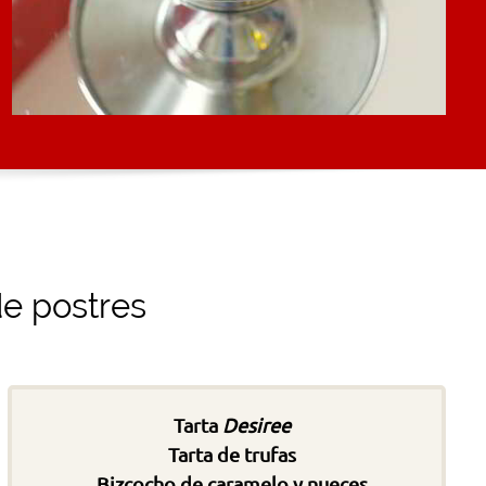
de postres
Tarta
Desiree
Tarta de trufas
Bizcocho de caramelo y nueces