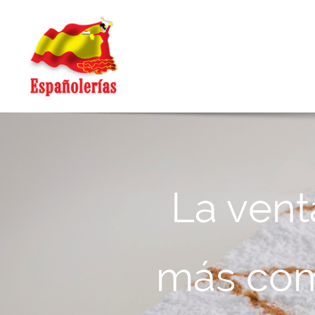
La vent
más com