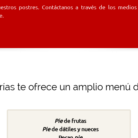
estros postres. Contáctanos a través de los medios
e.
ías te ofrece un amplio menú 
Pie
de frutas
Pie
de dátiles y nueces
Pecan
pie